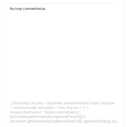
No hay comentarios.
'; (function() { var dsq = document.createElement('script'); dsq.type
= 'text/javascript'; dsq.async = true; dsq.src = '//' +
disqus_shortname + '.disqus.com/embed.js';
(document.getElementsByTagName('head')[0] ||
document.getElementsByTagName('body')[0]).appendChild(dsq); })();