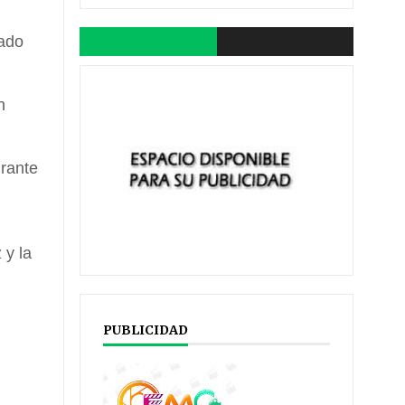
cado
n
rante
 y la
PUBLICIDAD