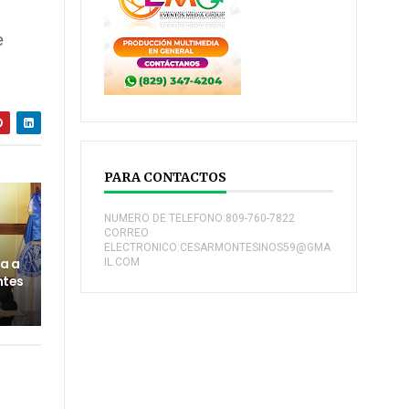
e
PARA CONTACTOS
NUMERO DE TELEFONO:809-760-7822
CORREO
ELECTRONICO:CESARMONTESINOS59@GMA
a a
IL.COM
ntes