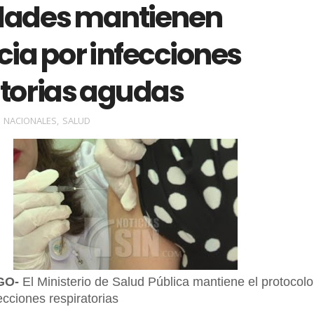
dades mantienen
cia por infecciones
atorias agudas
NACIONALES
,
SALUD
GO-
El Ministerio de Salud Pública mantiene el protocolo
fecciones respiratorias