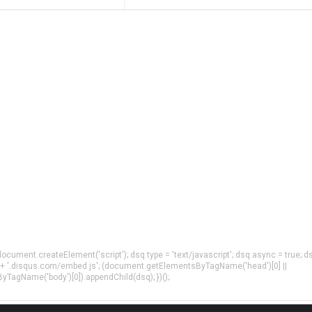
= document.createElement('script'); dsq.type = 'text/javascript'; dsq.async = true; d
 + '.disqus.com/embed.js'; (document.getElementsByTagName('head')[0] ||
agName('body')[0]).appendChild(dsq); })();