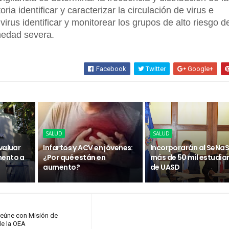
oria identificar y caracterizar la circulación de virus e
 virus identificar y monitorear los grupos de alto riesgo d
medad severa.
Facebook
Twitter
Google+
SALUD
SALUD
valuar
Infartos y ACV en jóvenes:
Incorporarán al SeNaS
mento a
¿Por qué están en
más de 50 mil estudia
aumento?
de UASD
reúne con Misión de
de la OEA