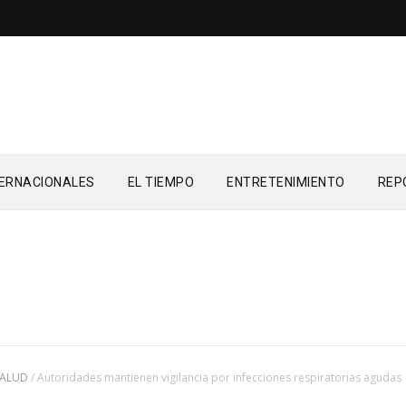
TERNACIONALES
EL TIEMPO
ENTRETENIMIENTO
REP
SALUD
/
Autoridades mantienen vigilancia por infecciones respiratorias agudas