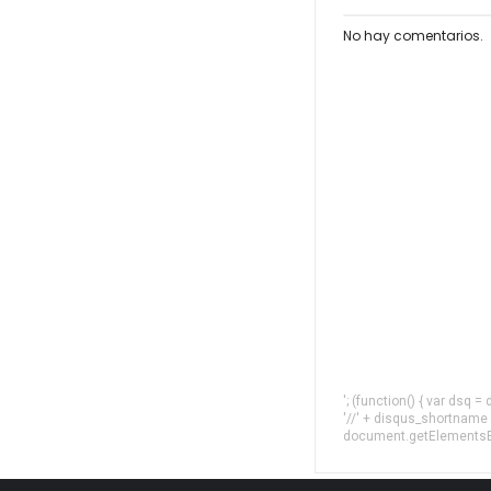
No hay comentarios.
'; (function() { var dsq 
'//' + disqus_shortname
document.getElementsByT