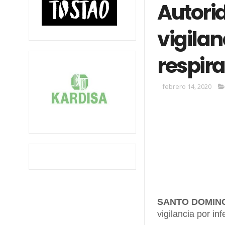
Autori
vigilan
respir
febrero 14, 2020
SANTO DOMIN
vigilancia por in