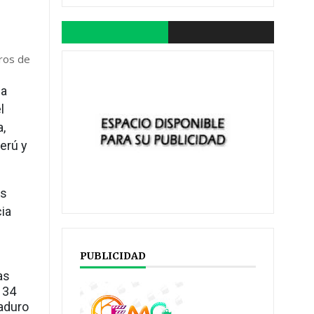
bros de
la
l
a,
erú y
os
cia
PUBLICIDAD
as
 34
Maduro