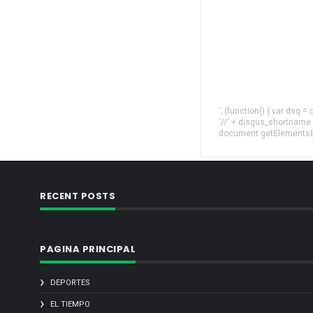
'; (function() { var dsq 
'//' + disqus_shortname
document.getElementsByT
RECENT POSTS
PAGINA PRINCIPAL
DEPORTES
EL TIEMPO