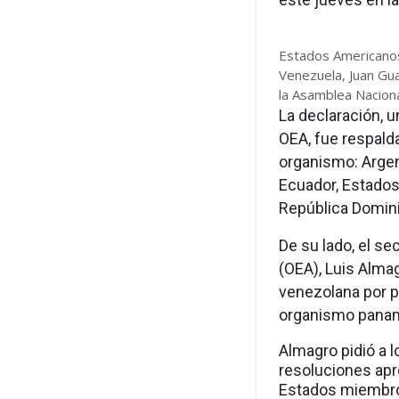
Estados Americanos
Venezuela, Juan Gua
la Asamblea Naciona
La declaración, 
OEA, fue respald
organismo: Argent
Ecuador, Estados
República Domin
De su lado, el s
(OEA), Luis Almag
venezolana por p
organismo panam
Almagro pidió a 
resoluciones apro
Estados miembros