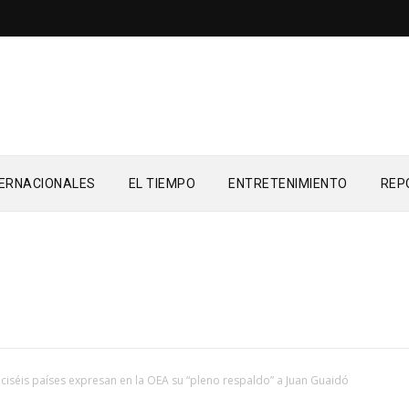
TERNACIONALES
EL TIEMPO
ENTRETENIMIENTO
REP
ciséis países expresan en la OEA su “pleno respaldo” a Juan Guaidó