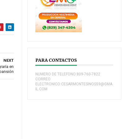
PARA CONTACTOS
NEXT
raría en
xpansión
NUMERO DE TELEFONO:809-760-7822
CORREO
ELECTRONICO:CESARMONTESINOS59@GMA
IL.COM