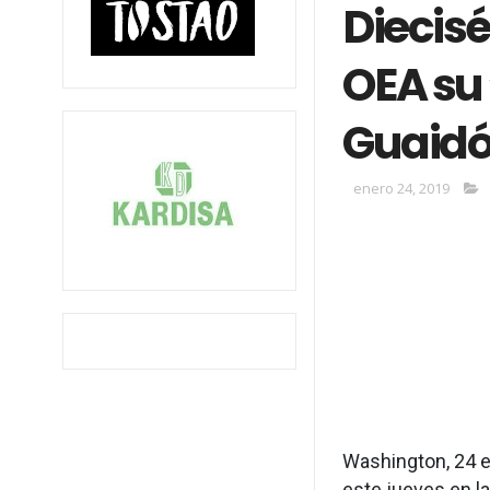
Diecisé
OEA su
Guaid
enero 24, 2019
Washington, 24 e
este jueves en l