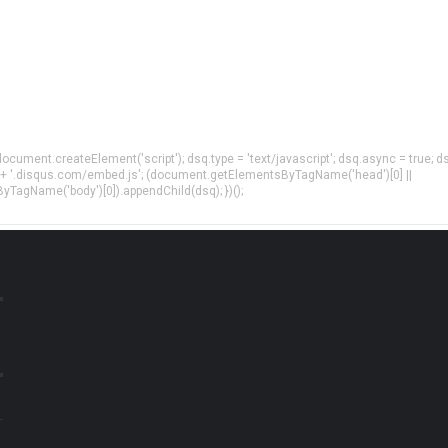
= document.createElement('script'); dsq.type = 'text/javascript'; dsq.async = true; d
 + '.disqus.com/embed.js'; (document.getElementsByTagName('head')[0] ||
agName('body')[0]).appendChild(dsq); })();