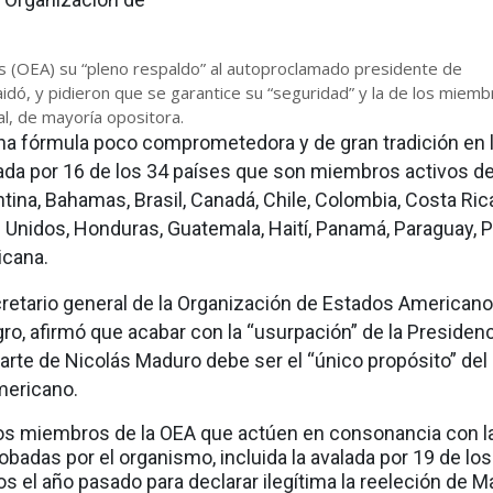
 (OEA) su “pleno respaldo” al autoproclamado presidente de
idó, y pidieron que se garantice su “seguridad” y la de los miem
l, de mayoría opositora.
una fórmula poco comprometedora y de gran tradición en 
ada por 16 de los 34 países que son miembros activos de
ina, Bahamas, Brasil, Canadá, Chile, Colombia, Costa Ric
 Unidos, Honduras, Guatemala, Haití, Panamá, Paraguay, P
icana.
ecretario general de la Organización de Estados American
ro, afirmó que acabar con la “usurpación” de la Presiden
arte de Nicolás Maduro debe ser el “único propósito” del
ericano.
los miembros de la OEA que actúen en consonancia con l
badas por el organismo, incluida la avalada por 19 de los
 el año pasado para declarar ilegítima la reeleción de 