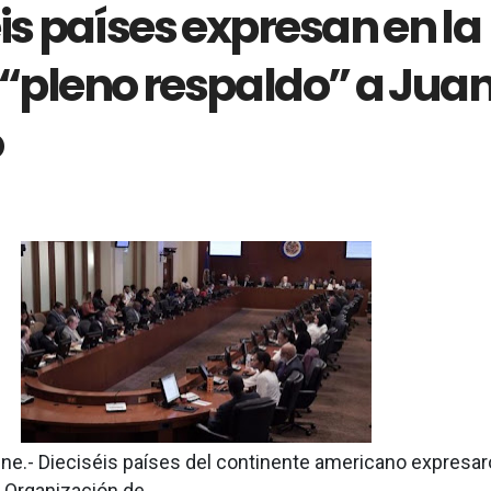
is países expresan en la
 “pleno respaldo” a Jua
ó
ne.- Dieciséis países del continente americano expresa
a Organización de