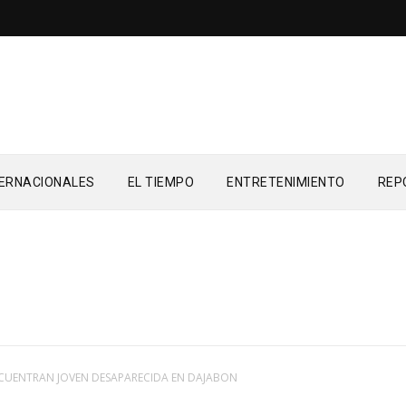
TERNACIONALES
EL TIEMPO
ENTRETENIMIENTO
REP
REP
CUENTRAN JOVEN DESAPARECIDA EN DAJABON