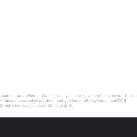
= document.createElement('script'); dsq.type = 'text/javascript'; dsq.async = true; d
 + '.disqus.com/embed.js'; (document.getElementsByTagName('head')[0] ||
agName('body')[0]).appendChild(dsq); })();