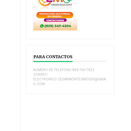
PARA CONTACTOS
NUMERO DE TELEFONO:809-760-7822
CORREO
ELECTRONICO:CESARMONTESINOS59@GMA
IL.COM