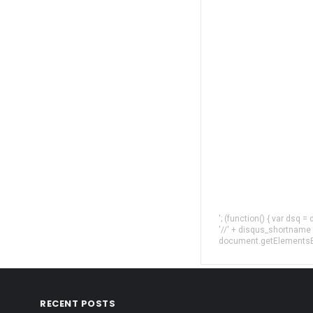
'; (function() { var dsq 
'//' + disqus_shortname
document.getElementsByT
RECENT POSTS