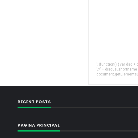
'; (function() { var dsq 
'//' + disqus_shortname
document.getElementsByT
RECENT POSTS
PAGINA PRINCIPAL