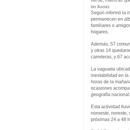
verde, mientras q
las lluvias.
Según informó la in
permanecen en albe
familiares o amigo
hogares.
Además, 57 comuni
y otras 14 quedaro
carreteras, y 67 ac
La vaguada ubicad
inestabilidad en la
horas de la mañan
ocasiones acompaña
geografía nacional
Esta actividad llu
noroeste, noreste, 
próximas 24 a 48 h