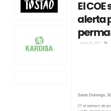
El COE 
alerta p
perma
mayo 01, 2017
Santo Domingo, 30
27 el número de prov