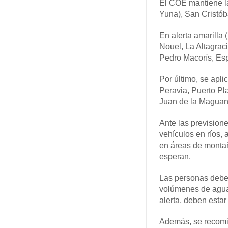
El COE mantiene la
Yuna), San Cristób
En alerta amarilla
Nouel, La Altagrac
Pedro Macorís, Esp
Por último, se apli
Peravia, Puerto Pl
Juan de la Maguan
Ante las prevision
vehículos en ríos, 
en áreas de montañ
esperan.
Las personas deben
volúmenes de agua 
alerta, deben estar
Además, se recomie