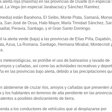
 alerta roja (máxima) en las provincias de Duarte (En especial
al, La Vega (en especial Jarabacoa) y Sánchez Ramírez.
 (media) están Barahona, El Seibo, Monte Plata, Samaná, Mons
ia, San José de Ocoa, Hato Mayor, María Trinidad Sánchez, Sa
aillat, Peravia, Santiago, y el Gran Santo Domingo.
có la alerta verde (baja) a las provincias de Elías Piña, Dajabón,
ata, Azua, La Romana, Santiago, Hermana Mirabal, Montecristi 
a.
es meteorológicas, se prohíbe el uso de balnearios y lavado de
arroyos y cañadas, así como las actividades recreativas y depor
a en las provincias bajo alerta, debido a las precipitaciones q
 abstenerse de cruzar ríos, arroyos y cañadas que presenten a
y los habitantes en terrenos de alta pendiente en las provincia
 atentos a posibles deslizamiento de tierra.
nda a los conductores de vehículos que al desplazarse por