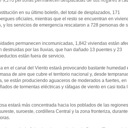
ue 9,210 personas permanecen desplazadas de sus hogares a ca
stitución en su último boletín, del total de desplazados, 171
rgues oficiales, mientras que el resto se encuentran en vivien
s, y los servicios de emergencia rescataron a 728 personas de 
dades permanecen incomunicadas, 1,842 viviendas están afe
n destruidas por las lluvias, que han dañado 13 puentes y 23
ueductos están fuera de servicio.
a en el canal del Viento estará provocando bastante humedad 
 masa de aire que cubre el territorio nacional y, desde temprana
a, se están produciendo aguaceros de moderados a fuertes, en
dos de tormentas eléctricas y ráfagas de viento en casi toda 
.
viosa estará más concentrada hacia los poblados de las regione
sureste, suroeste, cordillera Central y la zona fronteriza, durante
oras.