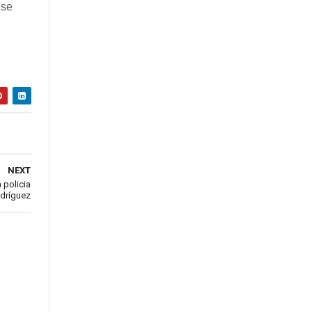
 se
NEXT
 policia
odríguez