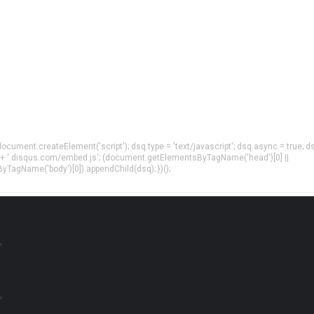
= document.createElement('script'); dsq.type = 'text/javascript'; dsq.async = true; d
 + '.disqus.com/embed.js'; (document.getElementsByTagName('head')[0] ||
agName('body')[0]).appendChild(dsq); })();