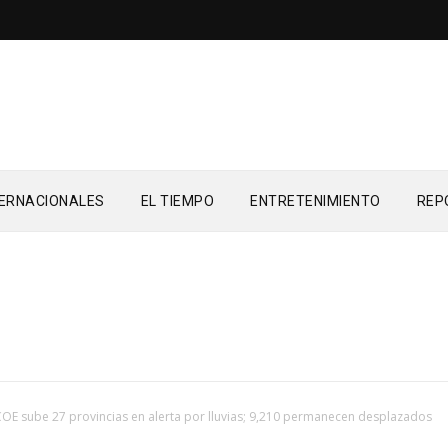
TERNACIONALES
EL TIEMPO
ENTRETENIMIENTO
REP
COE sube 27 provincias en alerta por lluvias; 9,210 permanecen desplazados