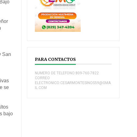
 Bajo
eñor
n
y San
PARA CONTACTOS
NUMERO DE TELEFONO:809-760-7822
CORREO
tivas
ELECTRONICO:CESARMONTESINOS59@GMA
ue se
IL.COM
ltos
s bajo