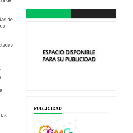
usa de
das de
sus
ctadas
e
s
la
PUBLICIDAD
s
 las