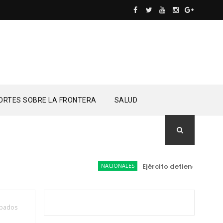
ORTES SOBRE LA FRONTERA
SALUD
NACIONALES
Ejército detiene a conduc
robados