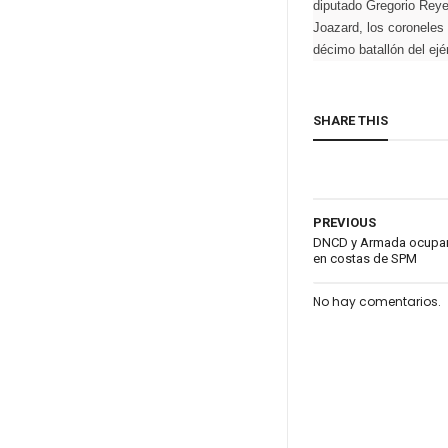
diputado Gregorio Reyes
Joazard, los coronele
décimo batallón del ejé
SHARE THIS
PREVIOUS
DNCD y Armada ocupan
en costas de SPM
No hay comentarios.