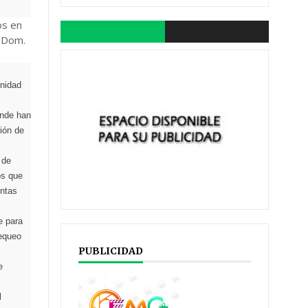
os en
p Dom.
unidad
onde han
ión de
 de
os que
entas
e para
hequeo
PUBLICIDAD
e
l