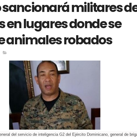
o sancionará militares d
s en lugares donde se
ue animales robados
eneral del servicio de inteligencia G2 del Ejército Dominicano, general de brig