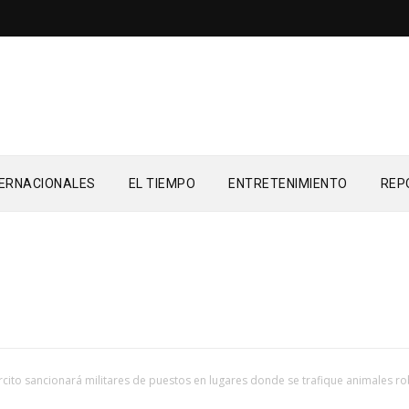
TERNACIONALES
EL TIEMPO
ENTRETENIMIENTO
REP
rcito sancionará militares de puestos en lugares donde se trafique animales 