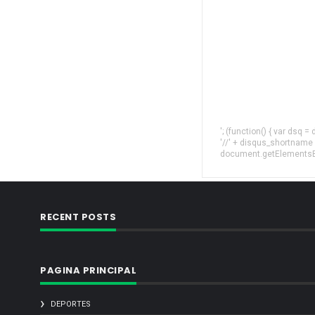
'; (function() { var dsq 
'//' + disqus_shortname
document.getElementsByT
RECENT POSTS
PAGINA PRINCIPAL
DEPORTES