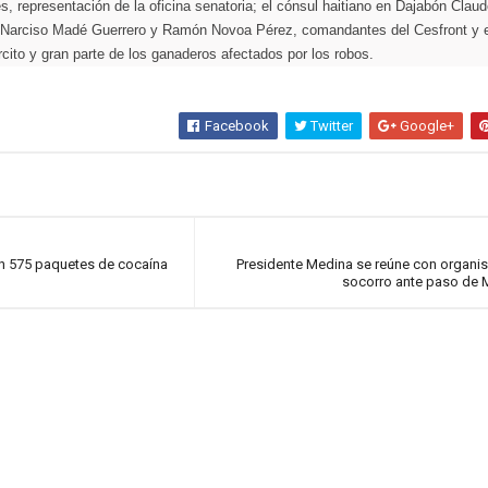
, representación de la oficina senatoria; el cónsul haitiano en Dajabón Clau
s Narciso Madé Guerrero y Ramón Novoa Pérez, comandantes del Cesfront y e
rcito y gran parte de los ganaderos afectados por los robos.
Facebook
Twitter
Google+
 575 paquetes de cocaína
Presidente Medina se reúne con organ
socorro ante paso de 