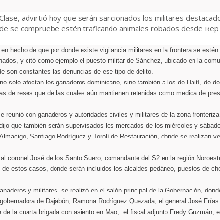
lase, advirtió hoy que serán sancionados los militares destacad
onde se compruebe estén traficando animales robados desde Re
e en hecho de que por donde existe vigilancia militares en la frontera se estén
nados, y citó como ejemplo el puesto militar de Sánchez, ubicado en la com
 son constantes las denuncias de ese tipo de delito.
no solo afectan los ganaderos dominicano, sino también a los de Haití, de d
as de reses que de las cuales aún mantienen retenidas como medida de pres
.
e reunió con ganaderos y autoridades civiles y militares de la zona fronteriza
 dijo que también serán supervisados los mercados de los miércoles y sábad
s Almacigo, Santiago Rodríguez y Torolí de Restauración, donde se realizan v
.
ó al coronel José de los Santo Suero, comandante del S2 en la región Noroest
l de estos casos, donde serán incluidos los alcaldes pedáneo, puestos de c
anaderos y militares se realizó en el salón principal de la Gobernación, dond
a gobernadora de Dajabón, Ramona Rodríguez Quezada; el general José Frías
de la cuarta brigada con asiento en Mao; el fiscal adjunto Fredy Guzmán; e