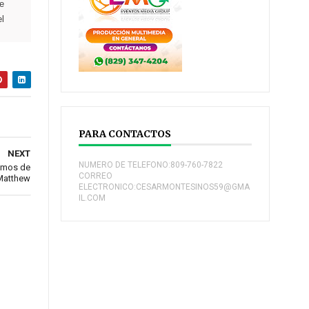
de
l
PARA CONTACTOS
NEXT
NUMERO DE TELEFONO:809-760-7822
ismos de
CORREO
Matthew
ELECTRONICO:CESARMONTESINOS59@GMA
IL.COM