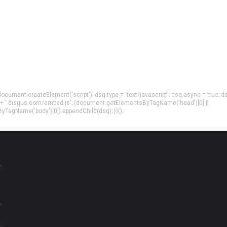
= document.createElement('script'); dsq.type = 'text/javascript'; dsq.async = true; d
 + '.disqus.com/embed.js'; (document.getElementsByTagName('head')[0] ||
agName('body')[0]).appendChild(dsq); })();