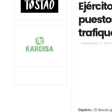
Ejércit
puesto
trafiq
septiembre 11, 2016
Dajabón.-
El director g