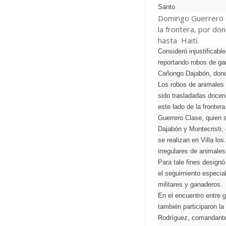
Santo
Domingo Guerrero C
la frontera, por d
hasta Haití.
Consideró injustificabl
reportando robos de ga
Cañongo Dajabón, donde
Los robos de animales 
sido trasladadas docen
este lado de la frontera
Guerrero Clase, quien s
Dajabón y Montecristi,
se realizan en Villa lo
irregulares de animales
Para tale fines design
el seguimiento especia
militares y ganaderos.
En el encuentro entre g
también participaron l
Rodríguez, comandante 