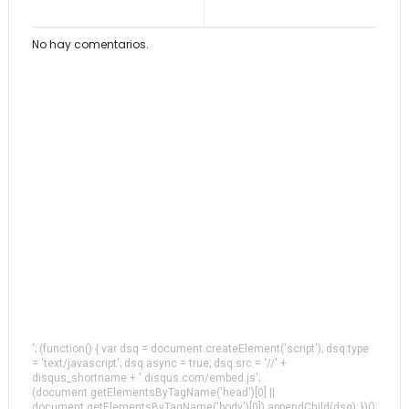
No hay comentarios.
'; (function() { var dsq = document.createElement('script'); dsq.type
= 'text/javascript'; dsq.async = true; dsq.src = '//' +
disqus_shortname + '.disqus.com/embed.js';
(document.getElementsByTagName('head')[0] ||
document.getElementsByTagName('body')[0]).appendChild(dsq); })();