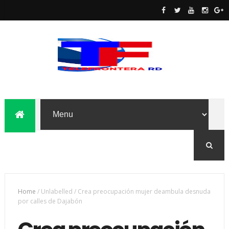
Home
/
Unlabelled
/
Crea preocupación mujer deambula desnuda
por calles de Dajabón