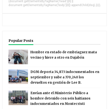
(document.getElementsByTagName('head')[0] ||
document.getElementsByTagName('body')[0]).appendChild(dsq); })();
Popular Posts
Hombre en estado de embriaguez mata
vecino y hiere a otro en Dajabón
DGM deporta 34,873 indocumentados en
septiembre y sube a 370,240 los
devueltos en gestión de Lee B.
Envían ante el Ministerio Público a
hombre detenido con seis haitianos
indocumentados en Montecristi