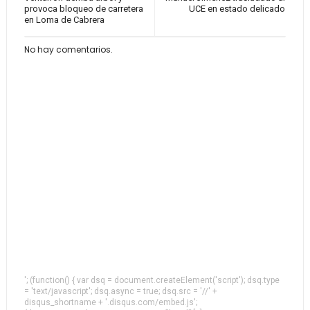
provoca bloqueo de carretera
UCE en estado delicado
en Loma de Cabrera
No hay comentarios.
'; (function() { var dsq = document.createElement('script'); dsq.type
= 'text/javascript'; dsq.async = true; dsq.src = '//' +
disqus_shortname + '.disqus.com/embed.js';