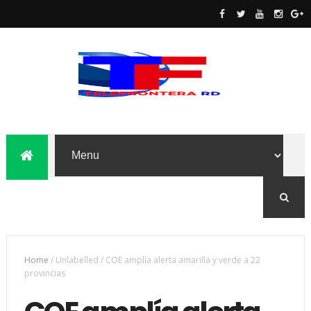
Home
/
Unlabelled
/
COE amplía alerta amarilla y verde a 22
provincias