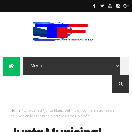
Home
/
Unlabelled
/
Junta Municipal inició hoy instalaciones de
equipos en los recintos electorales de Dajabón