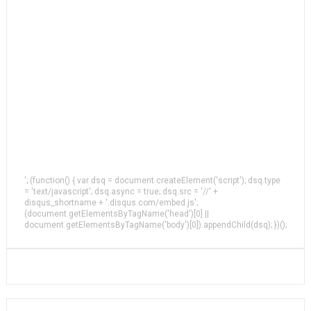
'; (function() { var dsq = document.createElement('script'); dsq.type
= 'text/javascript'; dsq.async = true; dsq.src = '//' +
disqus_shortname + '.disqus.com/embed.js';
(document.getElementsByTagName('head')[0] ||
document.getElementsByTagName('body')[0]).appendChild(dsq); })();