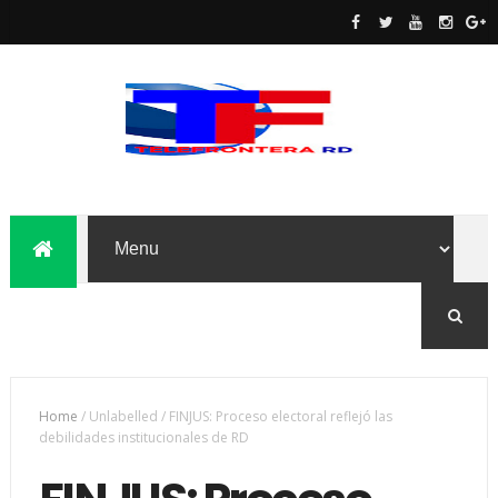
Home
/
Unlabelled
/
FINJUS: Proceso electoral reflejó las
debilidades institucionales de RD