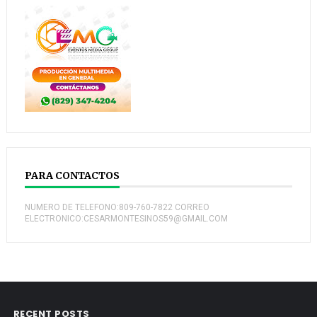
PARA CONTACTOS
NUMERO DE TELEFONO:809-760-7822 CORREO
ELECTRONICO:CESARMONTESINOS59@GMAIL.COM
RECENT POSTS