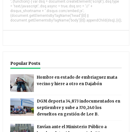
'; (function() { var dsq = document.createElement('script'); dsq.type
= 'text/javascript'; dsq.async = true; dsq.src = '//' +
disqus_shortname + '.disqus.com/embed.js';
(document.getElementsByTagName('head')[0] ||
document.getElementsByTagName('body')[0]).appendChild(dsq); })();
Popular Posts
Hombre en estado de embriaguez mata
vecino y hiere a otro en Dajabón
DGM deporta 34,873 indocumentados en
septiembre y sube a 370,240 los
devueltos en gestión de Lee B.
Envían ante el Ministerio Público a